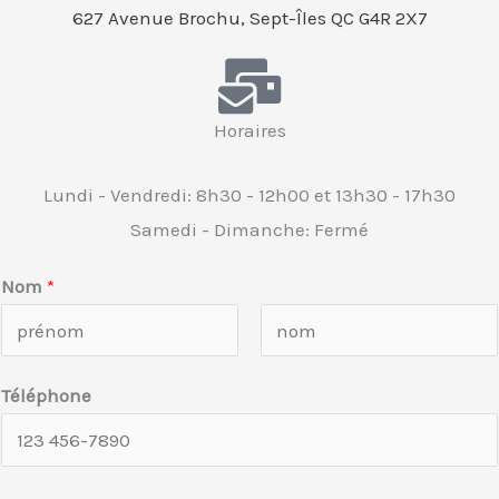
627 Avenue Brochu, Sept-Îles QC G4R 2X7
Horaires
Lundi - Vendredi: 8h30 - 12h00 et 13h30 - 17h30
Samedi - Dimanche: Fermé
Nom
*
F
L
Téléphone
i
a
r
s
s
t
t